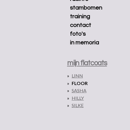
stambomen
training
contact
foto's
in memoria
mijn flatcoats
LINN
FLOOR
SASHA
HILLY
SILKE