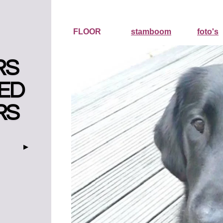
FLOOR
stamboom
foto's
RS
ED
RS