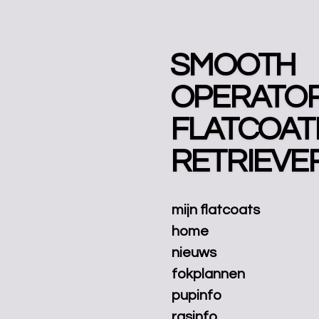
Ga
direct
naar
SMOOTH
de
hoofdinhoud
OPERATO
FLATCOAT
RETRIEVE
mijn flatcoats
home
nieuws
fokplannen
pupinfo
rasinfo