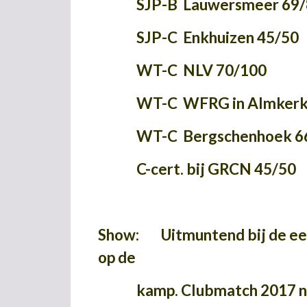
SJP-B Lauwersmeer 69/
SJP-C Enkhuizen 45/50
WT-C NLV 70/100
WT-C WFRG in Almkerk 
WT-C Bergschenhoek 66
C-cert. bij GRCN 45/50
Show: Uitmuntend bij de eer
op de
kamp. Clubmatch 2017 net